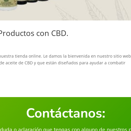
Productos con CBD.
estra tienda online. Le damos la bienvenida en nuestro sitio web
de aceite de CBD y que están diseñados para ayudar a combatir
Contáctanos:
 duda o aclaración que tengas con alguno de nuestros 