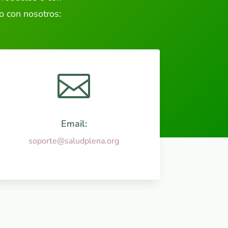
o con nosotros:

Email:
soporte@saludplena.org