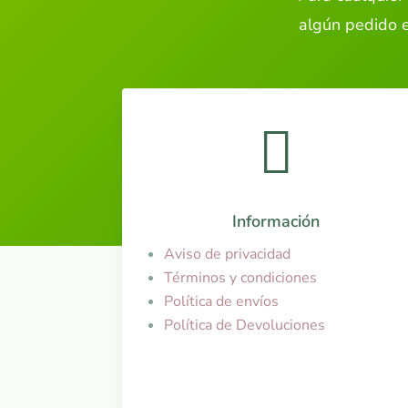
algún pedido e

Información
Aviso de privacidad
Términos y condiciones
Política de envíos
Política de Devoluciones